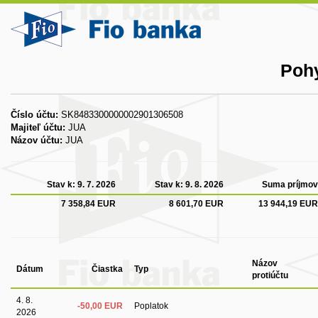
Pohy
Číslo účtu:
SK8483300000002901306508
Majiteľ účtu:
JUA
Názov účtu:
JUA
Stav k:
9. 7. 2026
Stav k:
9. 8. 2026
Suma príjmov
7 358,84 EUR
8 601,70 EUR
13 944,19 EUR
Názov
Dátum
Čiastka
Typ
protiúčtu
4. 8.
-50,00 EUR
Poplatok
2026