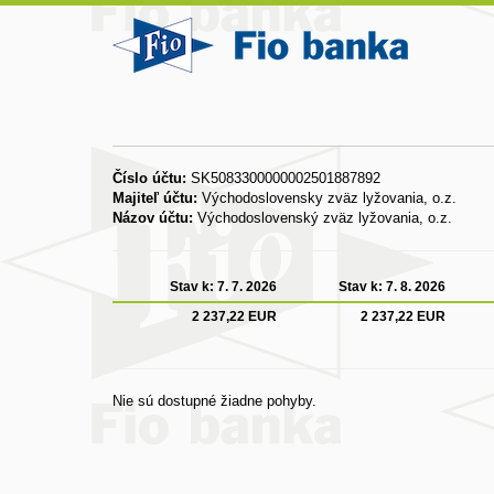
Číslo účtu:
SK5083300000002501887892
Majiteľ účtu:
Východoslovensky zväz lyžovania, o.z.
Názov účtu:
Východoslovenský zväz lyžovania, o.z.
Stav k:
7. 7. 2026
Stav k:
7. 8. 2026
2 237,22 EUR
2 237,22 EUR
Nie sú dostupné žiadne pohyby.