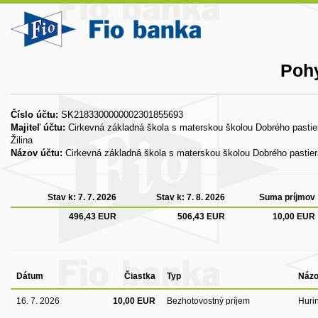
Pohy
Číslo účtu:
SK2183300000002301855693
Majiteľ účtu:
Cirkevná základná škola s materskou školou Dobrého pastie
Žilina
Názov účtu:
Cirkevná základná škola s materskou školou Dobrého pastier
Stav k:
7. 7. 2026
Stav k:
7. 8. 2026
Suma príjmov
496,43 EUR
506,43 EUR
10,00 EUR
Dátum
Čiastka
Typ
Názo
16. 7. 2026
10,00 EUR
Bezhotovostný príjem
Hurin